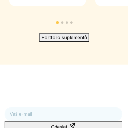
Portfolio suplementů
Věda ve váš prospěch
Máte-li zájem o novinky ze světa zdraví a genetiky, přihlaste
se k odběru:
E-mail
Odeslat