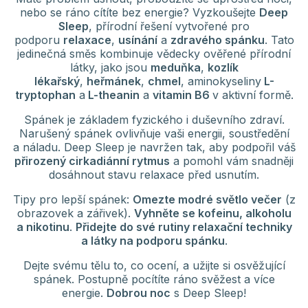
nebo se ráno cítíte bez energie? Vyzkoušejte
Deep
Sleep
, přírodní řešení vytvořené pro
podporu
relaxace
,
usínání
a
zdravého spánku
. Tato
jedinečná směs kombinuje vědecky ověřené přírodní
látky, jako jsou
meduňka
,
kozlík
lékařský
,
heřmánek
,
chmel
, aminokyseliny
L-
tryptophan
a
L-theanin
a
vitamin B6
v aktivní formě.
Spánek je základem fyzického i duševního zdraví.
Narušený spánek ovlivňuje vaši energii, soustředění
a náladu. Deep Sleep je navržen tak, aby podpořil váš
přirozený cirkadiánní rytmus
a pomohl vám snadněji
dosáhnout stavu relaxace před usnutím.
Tipy pro lepší spánek:
Omezte modré světlo večer
(z
obrazovek a zářivek).
Vyhněte se kofeinu, alkoholu
a nikotinu
.
Přidejte do své rutiny relaxační techniky
a látky na podporu spánku
.
Dejte svému tělu to, co ocení, a užijte si osvěžující
spánek. Postupně pocítíte ráno svěžest a více
energie.
Dobrou noc
s Deep Sleep!