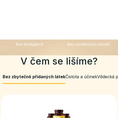
Bez umělých barviv
Bez syntetických
konzervantů
Bez emulgátorů
Bez syntetických plnidel
V čem se lišíme?
Bez zbytečně přidaných látek
Čistota a účinek
Vědecká p