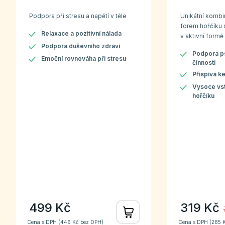
Podpora při stresu a napětí v těle
Unikátní komb
forem hořčíku 
Relaxace a pozitivní nálada
v aktivní formě
Podpora duševního zdraví
Podpora ps
Emoční rovnováha při stresu
činnosti
Přispívá k
Vysoce vs
hořčíku
499 Kč
319 Kč
Cena s DPH (
446 Kč
bez DPH)
Cena s DPH (
285 