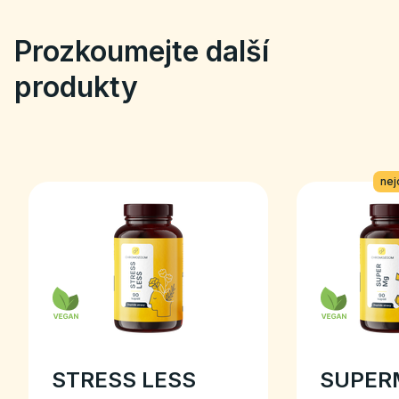
Prozkoumejte další
produkty
nej
STRESS LESS
SUPER