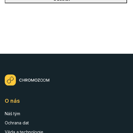
Tato stránka je chráněna službou reCAPTCHA a platí na ní
Zásady ochrany osobních údajů
a
podmínky používání služby
Google
.
Odesláním souhlasíte s podmínkami
zpracování osobních
údajů
.
O nás
Náš tým
Ochrana dat
Věda a technologie