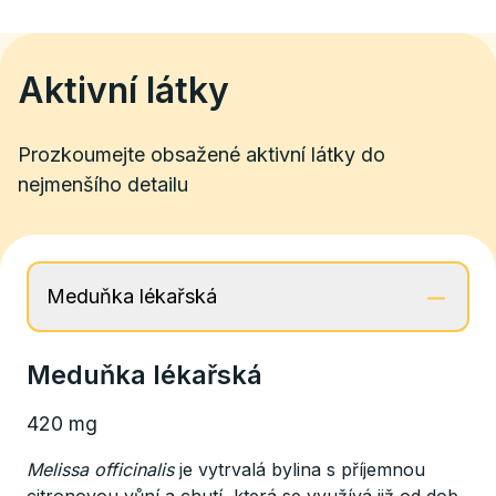
Aktivní látky
Prozkoumejte obsažené aktivní látky do
nejmenšího detailu
Meduňka lékařská
Meduňka lékařská
420 mg
Melissa officinalis
je vytrvalá bylina s příjemnou
citronovou vůní a chutí, která se využívá již od dob