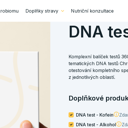
krobiomu
Doplňky stravy
Nutriční konzultace
DNA te
Komplexní balíček testů 3
tematických DNA testů Chr
otestování kompletního spe
z jednotlivých oblastí.
Doplňkové produ
DNA test - Kofein
Zda
DNA test - Alkohol
Zd