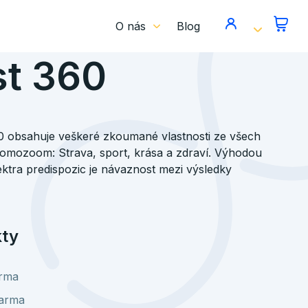
O nás
Blog
st 360
60 obsahuje veškeré zkoumané vlastnosti ze všech
omozoom: Strava, sport, krása a zdraví. Výhodou
ktra predispozic je návaznost mezi výsledky
kty
rma
arma