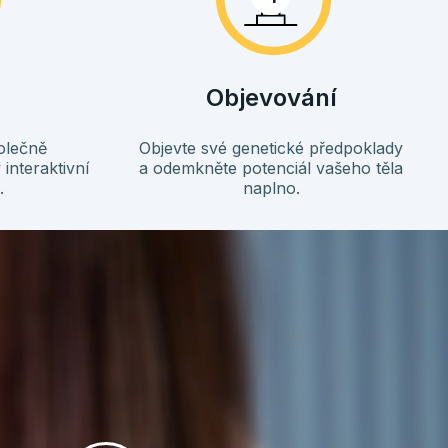
Objevování
olečně
Objevte své genetické předpoklady
interaktivní
a odemkněte potenciál vašeho těla
.
naplno.