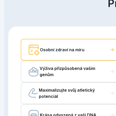
P
Osobní zdraví na míru
Výživa přizpůsobená vašim
genům
Maximalizujte svůj atletický
potenciál
Krása odvozená z vaší DNA