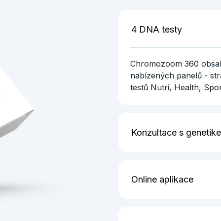
4 DNA testy
Chromozoom 360 obsahu
nabízených panelů - str
testů Nutri, Health, Spo
Konzultace s genetik
Abyste více porozuměli 
Online aplikace
Chromozoom 360 je 30mi
odborníků. Odborník s vá
vaše otázky.
Výsledky genetické analý