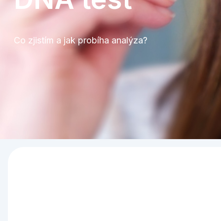
Co zjistím a jak probíha analýza?