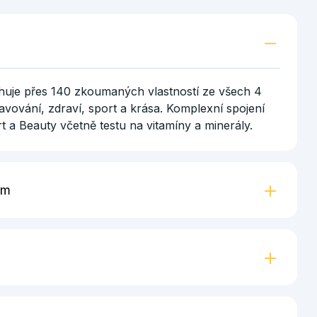
je přes 140 zkoumaných vlastností ze všech 4
avování, zdraví, sport a krása. Komplexní spojení
rt a Beauty včetně testu na vitamíny a minerály.
em
svým výsledkům, další službou, která je v ceně
nutový online rozhovor s jedním z našich
mi výsledky projde, interpretuje je a odpoví na
zy, osobní rady i interaktivní obsah najdete v