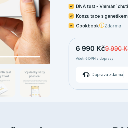
DNA test - Vnímání chutí
Konzultace s genetikem
Cookbook
Zdarma
6 990
Kč
9 990
K
Včetně DPH a dopravy
Doprava zdarma