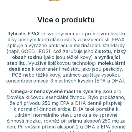
Více o produktu
Rybí olej EPAX
je synonymem pro prémiovou kvalitu
díky přísným kontrolám čistoty a bezpečnosti. EPAX
splňuje a výrazně překračuje mezinárodní standardy
(např. GOED, IFOS), což zaručuje jeho
čistotu
,
nízký
obsah toxinů
(jako jsou těžké kovy) a
vynikající
stabilitu
. Využívá špičkovou technologii
molekulární
destilace
k odstranění nečistot, jako jsou pesticidy,
PCB nebo těžké kovy, zatímco zajišťuje vysokou
koncentraci omega-3 mastných kyselin (EPA a DHA).
Omega-3 nenasycené mastné kyseliny
jsou pro
člověka klíčovou esenciální živinou. Bylo prokázáno,
že při přívodu 250 mg EPA a DHA denně přispívají
k normální činnosti srdce. DHA také pomáhá k
udržení normálního stavu zraku a ke správné
činnosti mozku, rovněž při příjmu alespoň 250 mg za
den. Při vyšším příjmu alespoň 2 g DHA a EPA denně