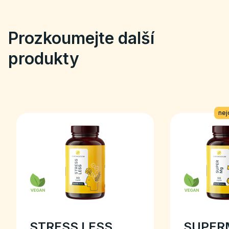
Prozkoumejte další
produkty
nej
STRESS LESS
SUPER