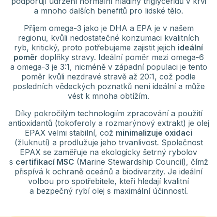
podporují udržení normální hladiny triglyceridů v krvi
a mnoho dalších benefitů pro lidské tělo.
Příjem omega-3 jako je DHA a EPA je v našem
regionu, kvůli nedostatečné konzumaci kvalitních
ryb, kritický, proto potřebujeme zajistit jejich
ideální
poměr
doplňky stravy. Ideální poměr mezi omega-6
a omega-3 je 3:1, nicméně v západní populaci je tento
poměr kvůli nezdravé stravě až 20:1, což podle
posledních vědeckých poznatků není ideální a může
vést k mnoha obtížím.
Díky pokročilým technologiím zpracování a použití
antioxidantů (tokoferoly a rozmarýnový extrakt) je olej
EPAX velmi stabilní, což
minimalizuje oxidaci
(žluknutí) a prodlužuje jeho trvanlivost. Společnost
EPAX se zaměřuje na ekologicky šetrný rybolov
s
certifikací MSC
(Marine Stewardship Council), čímž
přispívá k ochraně oceánů a biodiverzity. Je ideální
volbou pro spotřebitele, kteří hledají kvalitní
a bezpečný rybí olej s maximální účinností.