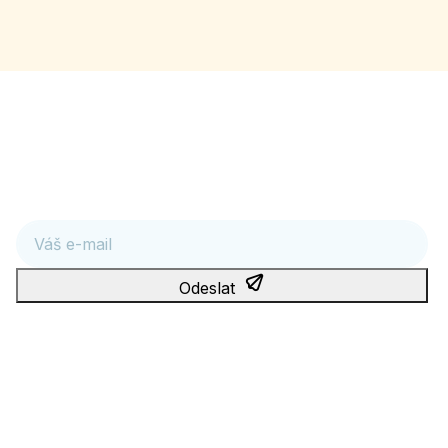
Věda ve váš prospěch
Máte-li zájem o novinky ze světa zdraví a genetiky, přihlaste
se k odběru:
E-mail
Odeslat
Tato stránka je chráněna službou reCAPTCHA a platí na ní
Zásady ochrany osobních údajů
a
podmínky používání služby
Google
.
Odesláním souhlasíte s podmínkami
zpracování osobních
údajů
.