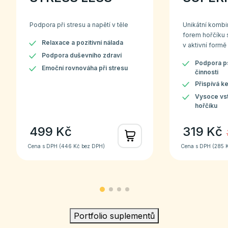
Podpora při stresu a napětí v těle
Unikátní komb
forem hořčíku 
Relaxace a pozitivní nálada
v aktivní formě
Podpora duševního zdraví
Podpora ps
Emoční rovnováha při stresu
činnosti
Přispívá k
Vysoce vs
hořčíku
499 Kč
319 Kč
Cena s DPH (
446 Kč
bez DPH)
Cena s DPH (
285 
Portfolio suplementů