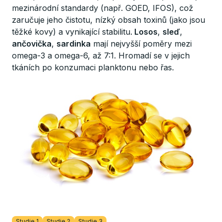
mezinárodní standardy (např. GOED, IFOS), což
zaručuje jeho čistotu, nízký obsah toxinů (jako jsou
těžké kovy) a vynikající stabilitu.
Losos
,
sleď
,
ančovička
,
sardinka
mají nejvyšší poměry mezi
omega-3 a omega-6, až 7:1. Hromadí se v jejich
tkáních po konzumaci planktonu nebo řas.
Studie 1
Studie 2
Studie 3