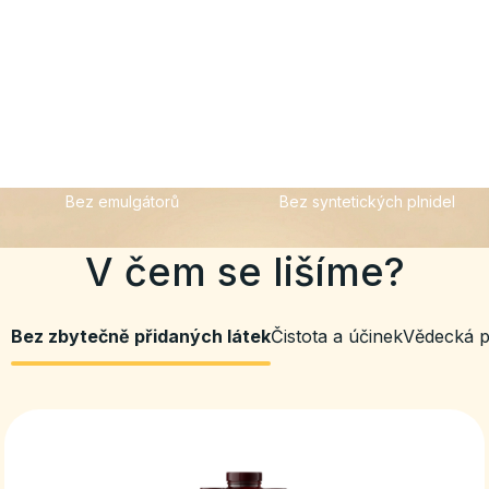
Bez umělých barviv
Bez syntetických
konzervantů
Studie 1
Studie 2
Studie 3
Bez emulgátorů
Bez syntetických plnidel
V čem se lišíme?
Bez zbytečně přidaných látek
Čistota a účinek
Vědecká p