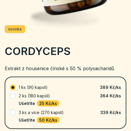
novinka
CORDYCEPS
Extrakt z housenice čínské s 50 % polysacharidů
1 ks (90 kapslí)
389 Kč
/ks
2 ks (180 kapslí)
364 Kč/ks
Ušetříte
25 Kč/ks
3 ks a více (270 kapslí)
339 Kč/ks
Ušetříte
50 Kč/ks