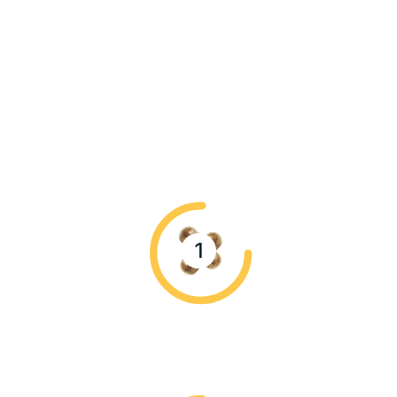
kapsli odpoledne s obědem. Tento protokol poskytuje
1500 mg extraktu denně. Doporučujeme pouze na
období 3-4 týdnů s následnou týdenní pauzou. Pauza
pomáhá udržet „čerstvý“ efekt a zároveň dává
prostor ověřit, co vám režim skutečně přináší. Pokud
vám režim vyhovuje, můžete po pauze cyklus
zopakovat.
1
2 kapsle ráno