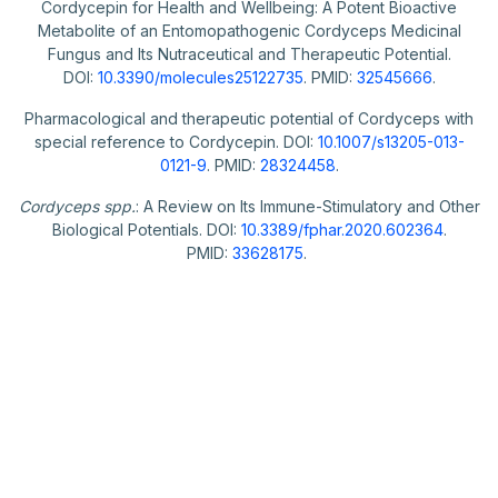
Cordycepin for Health and Wellbeing: A Potent Bioactive
Metabolite of an Entomopathogenic Cordyceps Medicinal
Fungus and Its Nutraceutical and Therapeutic Potential.
DOI:
10.3390/molecules25122735
. PMID:
32545666
.
Pharmacological and therapeutic potential of Cordyceps with
special reference to Cordycepin. DOI:
10.1007/s13205-013-
0121-9
. PMID:
28324458
.
Cordyceps spp.
: A Review on Its Immune-Stimulatory and Other
Biological Potentials. DOI:
10.3389/fphar.2020.602364
.
PMID:
33628175
.
Cordyceps pro
maximální podporu
Pro období zvýšené zátěže nebo sportovní aktivity
užívejte 3 kapsle denně - 2 kapsle ráno s jídlem a 1