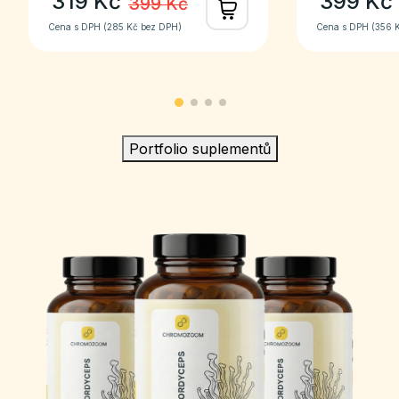
319 Kč
399 Kč
399 Kč
Cena s DPH (
285 Kč
bez DPH)
Cena s DPH (
356 
Portfolio suplementů