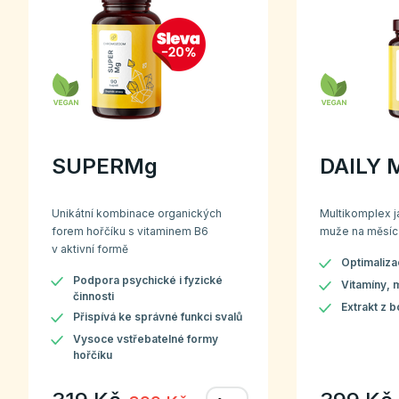
SUPERMg
DAILY 
Unikátní kombinace organických
Multikomplex j
forem hořčíku s vitaminem B6
muže na měsíc
v aktivní formě
Optimaliza
Podpora psychické i fyzické
Vitamíny, m
činnosti
Extrakt z 
Přispívá ke správné funkci svalů
Vysoce vstřebatelné formy
hořčíku