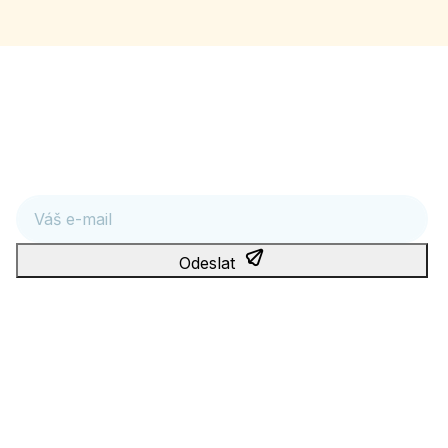
Věda ve váš prospěch
Máte-li zájem o novinky ze světa zdraví a genetiky, přihlaste
se k odběru:
E-mail
Odeslat
Tato stránka je chráněna službou reCAPTCHA a platí na ní
Zásady ochrany osobních údajů
a
podmínky používání služby
Google
.
Odesláním souhlasíte s podmínkami
zpracování osobních
údajů
.