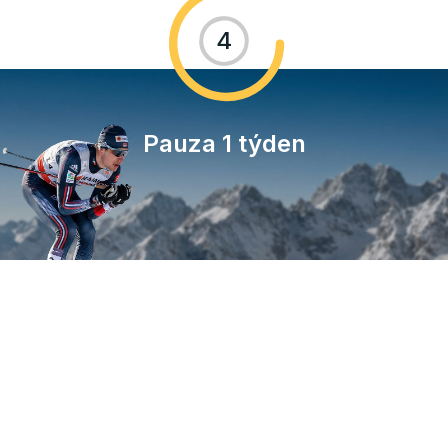
4
Pauza 1 týden
Genetické okénko:
CORDYCEPS A ADAPTA
Individuální reakce na cordyceps může být ovlivněna
genetickými polymorfismy v genech
jako
AMPK
(energetický