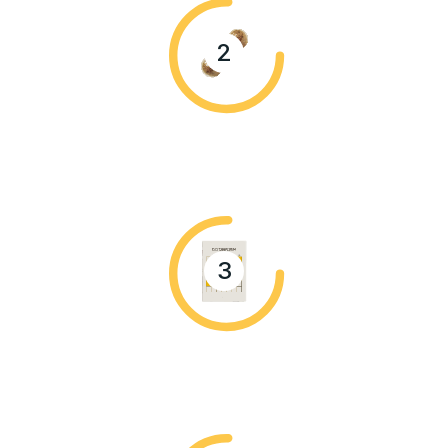
2
1 kapsle s obědem
3
3-4 týdnů kontinuálního užívání