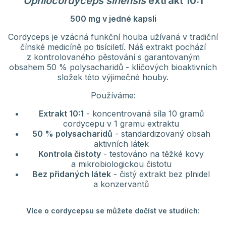
Ophiocordyceps sinensis
extrakt 10:1
500 mg v jedné kapsli
Cordyceps je vzácná funkční houba užívaná v tradiční
čínské medicíně po tisíciletí. Náš extrakt pochází
z kontrolovaného pěstování s garantovaným
obsahem 50 % polysacharidů - klíčových bioaktivních
složek této výjimečné houby.
Používáme:
Extrakt 10:1
- koncentrovaná síla 10 gramů
cordycepu v 1 gramu extraktu
50 % polysacharidů
- standardizovaný obsah
aktivních látek
Kontrola čistoty
- testováno na těžké kovy
a mikrobiologickou čistotu
Bez přidaných látek
- čistý extrakt bez plnidel
a konzervantů
Více o cordycepsu se můžete dočíst ve studiích: