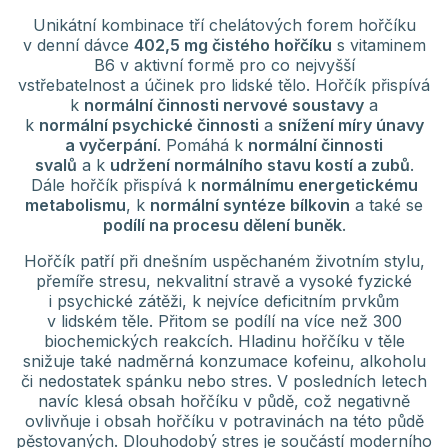
Unikátní kombinace tří chelátových forem hořčíku
v denní dávce
402,5 mg čistého hořčíku
s vitaminem
B6 v aktivní formě pro co nejvyšší
vstřebatelnost a účinek pro lidské tělo. Hořčík přispívá
k
normální činnosti nervové soustavy
a
k
normální psychické činnosti
a
snížení míry únavy
a vyčerpání
. Pomáhá k
normální činnosti
svalů
a k
udržení normálního stavu kostí a zubů
.
Dále hořčík přispívá k
normálnímu energetickému
metabolismu
, k
normální syntéze bílkovin
a také se
podílí na procesu dělení buněk
.
Hořčík patří při dnešním uspěchaném životním stylu,
přemíře stresu, nekvalitní stravě a vysoké fyzické
i psychické zátěži, k nejvíce deficitním prvkům
v lidském těle. Přitom se podílí na více než 300
biochemických reakcích. Hladinu hořčíku v těle
snižuje také nadměrná konzumace kofeinu, alkoholu
či nedostatek spánku nebo stres. V posledních letech
navíc klesá obsah hořčíku v půdě, což negativně
ovlivňuje i obsah hořčíku v potravinách na této půdě
pěstovaných. Dlouhodobý stres je součástí moderního