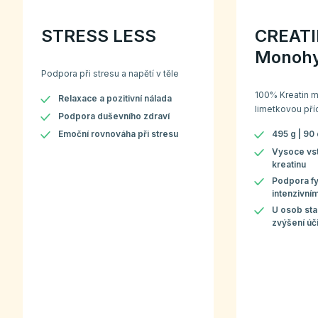
STRESS LESS
CREAT
Monohy
Podpora při stresu a napětí v těle
100% Kreatin m
Relaxace a pozitivní nálada
limetkovou pří
Podpora duševního zdraví
Emoční rovnováha při stresu
495 g | 90
Vysoce vst
kreatinu
Podpora fy
intenzivním
U osob star
zvýšení úč