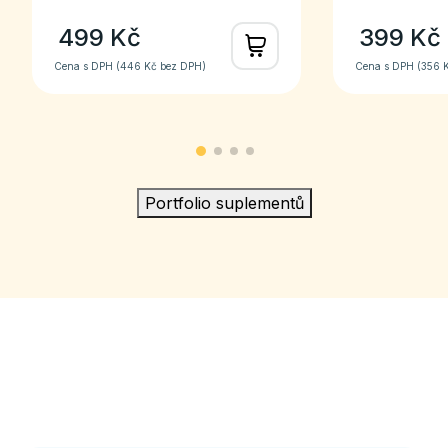
499 Kč
399 Kč
Cena s DPH (
446 Kč
bez DPH)
Cena s DPH (
356 
Portfolio suplementů
Věda ve váš prospěch
Máte-li zájem o novinky ze světa zdraví a genetiky, přihlaste
se k odběru: