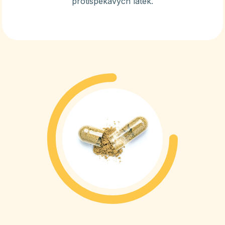
protispékavých látek.