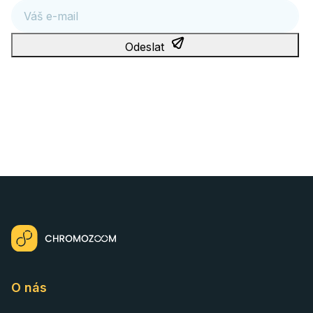
E-mail
Odeslat
Tato stránka je chráněna službou reCAPTCHA a platí na ní
Zásady ochrany osobních údajů
a
podmínky používání služby
Google
.
Odesláním souhlasíte s podmínkami
zpracování osobních
údajů
.
O nás